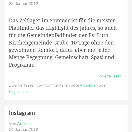
28. Januar 2019
Das Zeltlager im Sommer ist für die meisten
Pfadfinder das Highlight des Jahres, so auch
für die Gemeindepfadfinder der Ev.-Luth.
Kirchengemeinde Grube. 10 Tage ohne den
gewohnten Komfort, dafür aber mit jeder
Menge Begegnung, Gemeinschaft, Spaß und
Programm.
Weiterlesen
Über
Grub
Zum Verfassen von Kommentaren bitte
Anmelden
oder
Pfadf
Registrieren
.
Erarb
Das
Zeltl
Instagram
Von
Andreas
04. Januar 2019