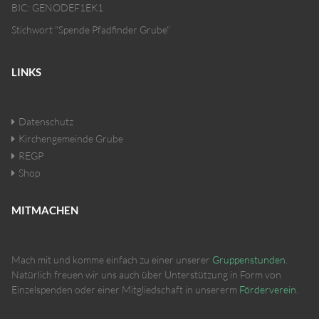
BIC: GENODEF1EK1
Stichwort "Spende Pfadfinder Grube"
LINKS
Datenschutz
Kirchengemeinde Grube
REGP
Shop
MITMACHEN
Mach mit und komme einfach zu einer unserer
Gruppenstunden
.
Natürlich freuen wir uns auch über Unterstützung in Form von
Einzelspenden oder einer Mitgliedschaft in unsererm
Förderverein
.