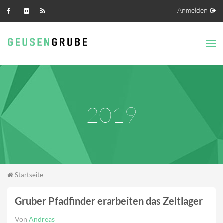
Direkt zum Inhalt
Anmelden
2019
Sie sind hier
Startseite
Gruber Pfadfinder erarbeiten das Zeltlager
Von
Andreas