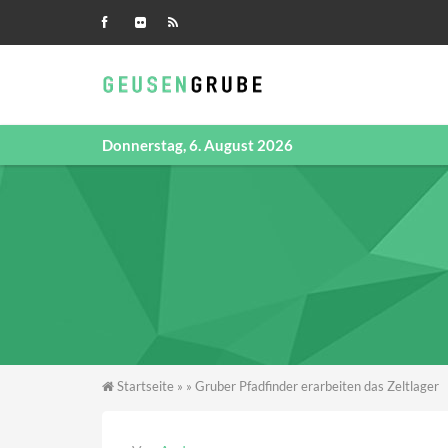
Direkt zum Inhalt
Donnerstag, 6. August 2026
Sie sind hier
Startseite
»
» Gruber Pfadfinder erarbeiten das Zeltlager