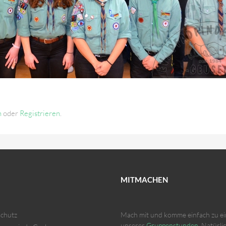
n
oder
Registrieren
.
MITMACHEN
chutz
Mach mit und komme einfach zu ei
unserer
Gruppenstunden
. Natürli