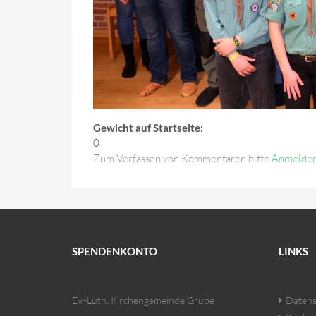
Gewicht auf Startseite:
0
Zum Verfassen von Kommentaren bitte
Anmelde
SPENDENKONTO
LINKS
Ev.-Luth. Kirchengemeinde Grube
Datens