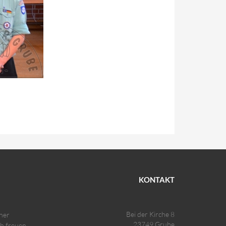
KONTAKT
Bei der Kirche 8
ner
23749 Grube
ch freuen