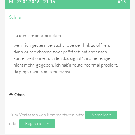
Mi, 27.01.2016 - 21:16
#15
Selma
zu dem chrome-problem:
wenn ich gestern versucht habe den link zu öffnen,
dann wurde chrome zwar geöffnet, hat aber nach
kurzer zeit ohne zu laden das signal 'chrome reagiert
nicht mehr' gegeben. ich hab's heute nochmal probiert,
da gings dann komischerweise.
Oben
Zum Verfassen von Kommentaren bitte
Anmelden
oder
Registrieren
.