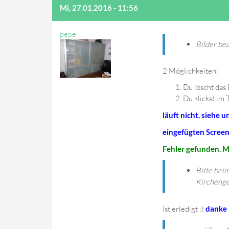
Mi, 27.01.2016 - 11:56
(AUF BEITRAG #6 ANT
pepe
Bilder bea
2 Möglichkeiten:
Du löscht das 
Du klickst im 
läuft nicht. siehe 
eingefügten Screen
Fehler gefunden. M
Bitte bei
Kirchenge
Ist erledigt :)
danke