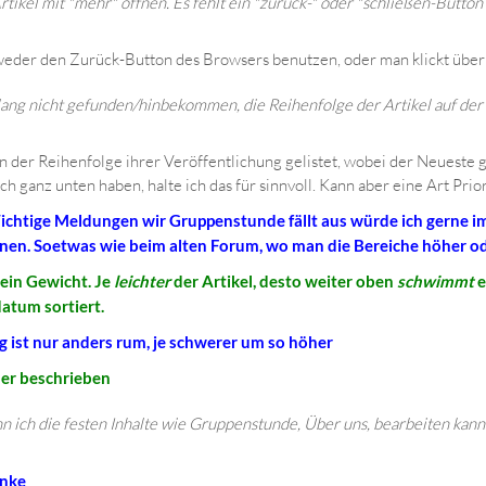
tikel mit "mehr" öffnen. Es fehlt ein "zurück-" oder "schließen-Button
eder den Zurück-Button des Browsers benutzen, oder man klickt über d
lang nicht gefunden/hinbekommen, die Reihenfolge der Artikel auf der 
n der Reihenfolge ihrer Veröffentlichung gelistet, wobei der Neueste gan
h ganz unten haben, halte ich das für sinnvoll. Kann aber eine Art Pri
. Wichtige Meldungen wir Gruppenstunde fällt aus würde ich gerne
nen. Soetwas wie beim alten Forum, wo man die Bereiche höher ode
 ein Gewicht. Je
leichter
der Artikel, desto weiter oben
schwimmt
e
atum sortiert.
g ist nur anders rum, je schwerer um so höher
rher beschrieben
n ich die festen Inhalte wie Gruppenstunde, Über uns, bearbeiten kann
nke