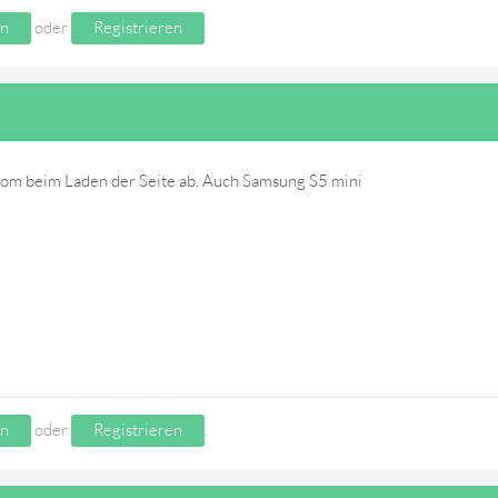
n
oder
Registrieren
.
rom beim Laden der Seite ab. Auch Samsung S5 mini
n
oder
Registrieren
.