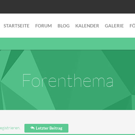
STARTSEITE
FORUM
BLOG
KALENDER
GALERIE
F
Forenthema
egistrieren
.
Letzter Beitrag