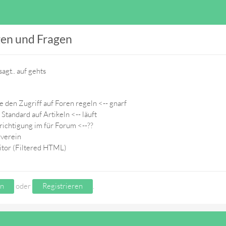
en und Fragen
agt.. auf gehts
 den Zugriff auf Foren regeln <-- gnarf
Standard auf Artikeln <-- läuft
ichtigung im für Forum <--??
rverein
itor (Filtered HTML)
n
oder
Registrieren
.