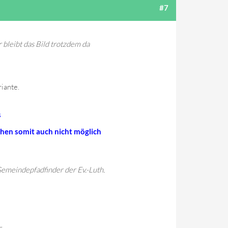
#7
r bleibt das Bild trotzdem da
riante.
s
chen somit auch nicht möglich
emeindepfadfinder der Ev.-Luth.