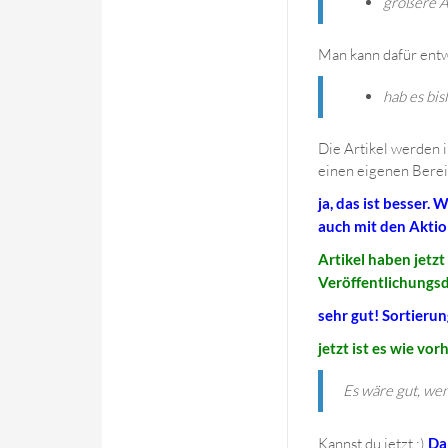
größere Ar
Man kann dafür entw
hab es bis
Die Artikel werden i
einen eigenen Bereic
ja, das ist besser
auch mit den Aktio
Artikel haben jetzt
Veröffentlichungsd
sehr gut! Sortierun
jetzt ist es wie vo
Es wäre gut, wen
Kannst du jetzt :)
Da