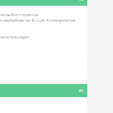
eibt das Bild trotzdem da
indepfadfinder der Ev.-Luth. Kirchengemeinde
tseite festzulegen
#3