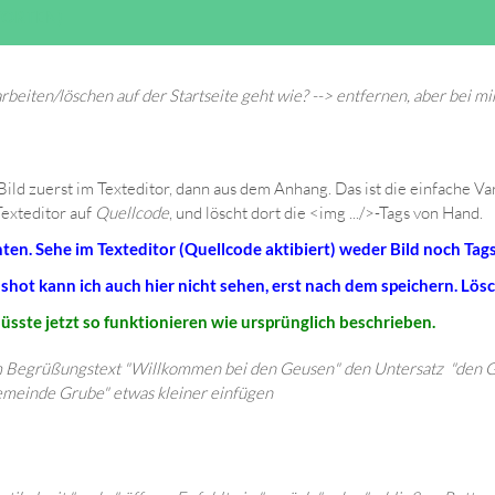
WORTEN)
rbeiten/löschen auf der Startseite geht wie? --> entfernen, aber bei mi
Bild zuerst im Texteditor, dann aus dem Anhang. Das ist die einfache Va
Texteditor auf
Quellcode
, und löscht dort die <img .../>-Tags von Hand.
unten. Sehe im Texteditor (Quellcode aktibiert) weder Bild noch Tag
shot kann ich auch hier nicht sehen, erst nach dem speichern. Lös
üsste jetzt so funktionieren wie ursprünglich beschrieben.
m Begrüßungstext "Willkommen bei den Geusen" den Untersatz "den G
meinde Grube" etwas kleiner einfügen