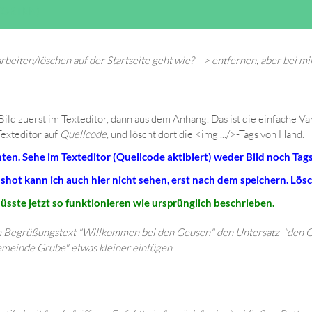
WORTEN)
rbeiten/löschen auf der Startseite geht wie? --> entfernen, aber bei mi
Bild zuerst im Texteditor, dann aus dem Anhang. Das ist die einfache Va
Texteditor auf
Quellcode
, und löscht dort die <img .../>-Tags von Hand.
unten. Sehe im Texteditor (Quellcode aktibiert) weder Bild noch Tag
shot kann ich auch hier nicht sehen, erst nach dem speichern. Lös
üsste jetzt so funktionieren wie ursprünglich beschrieben.
m Begrüßungstext "Willkommen bei den Geusen" den Untersatz "den G
meinde Grube" etwas kleiner einfügen