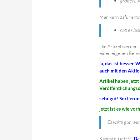
größere Ar
Man kann dafür entw
hab es bis
Die Artikel werden i
einen eigenen Bereic
ja, das ist besser
auch mit den Aktio
Artikel haben jetzt
Veröffentlichungsd
sehr gut! Sortierun
jetzt ist es wie vo
Es wäre gut, wen
Kannst du jetzt :)
Da