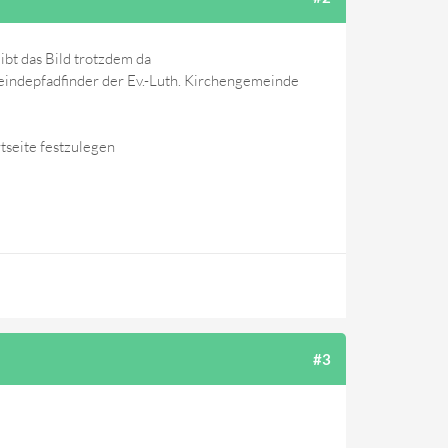
eibt das Bild trotzdem da
indepfadfinder der Ev.-Luth. Kirchengemeinde
tseite festzulegen
#3