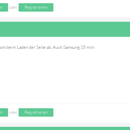
n
oder
Registrieren
.
rom beim Laden der Seite ab. Auch Samsung S5 mini
n
oder
Registrieren
.