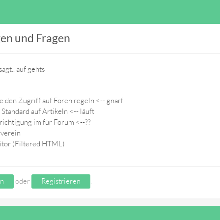
en und Fragen
agt.. auf gehts
 den Zugriff auf Foren regeln <-- gnarf
Standard auf Artikeln <-- läuft
ichtigung im für Forum <--??
rverein
itor (Filtered HTML)
n
oder
Registrieren
.