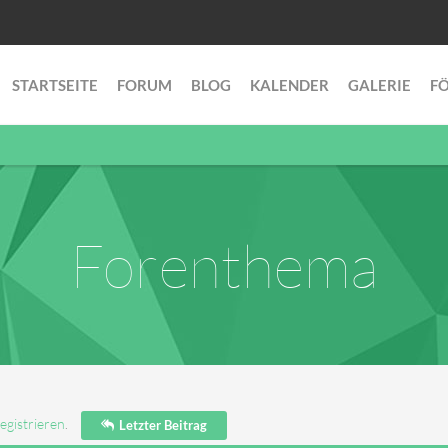
STARTSEITE
FORUM
BLOG
KALENDER
GALERIE
F
Forenthema
egistrieren
.
Letzter Beitrag