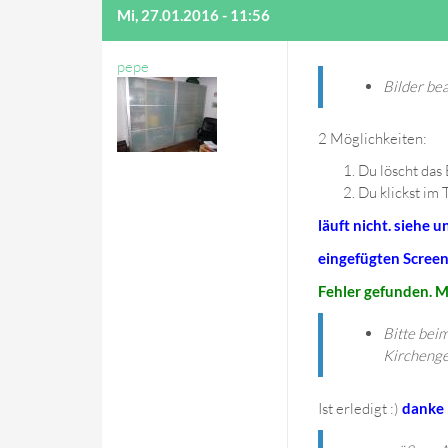
Mi, 27.01.2016 - 11:56
(AUF BEITRAG #6 ANT
pepe
Bilder bea
2 Möglichkeiten:
Du löscht das 
Du klickst im 
läuft nicht. siehe 
eingefügten Screen
Fehler gefunden. M
Bitte bei
Kirchenge
Ist erledigt :)
danke