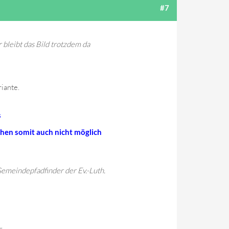
#7
r bleibt das Bild trotzdem da
riante.
s
chen somit auch nicht möglich
emeindepfadfinder der Ev.-Luth.