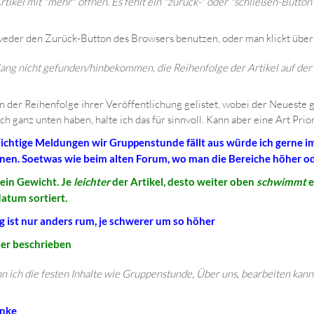
tikel mit "mehr" öffnen. Es fehlt ein "zurück-" oder "schließen-Button
eder den Zurück-Button des Browsers benutzen, oder man klickt über d
lang nicht gefunden/hinbekommen, die Reihenfolge der Artikel auf der 
n der Reihenfolge ihrer Veröffentlichung gelistet, wobei der Neueste gan
h ganz unten haben, halte ich das für sinnvoll. Kann aber eine Art Pri
. Wichtige Meldungen wir Gruppenstunde fällt aus würde ich gerne
nen. Soetwas wie beim alten Forum, wo man die Bereiche höher ode
 ein Gewicht. Je
leichter
der Artikel, desto weiter oben
schwimmt
e
atum sortiert.
g ist nur anders rum, je schwerer um so höher
rher beschrieben
n ich die festen Inhalte wie Gruppenstunde, Über uns, bearbeiten kann
nke