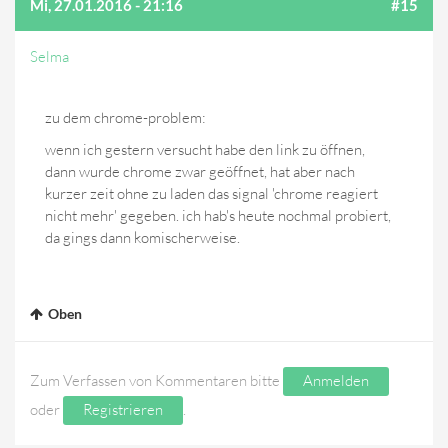
Mi, 27.01.2016 - 21:16
#15
Selma
zu dem chrome-problem:
wenn ich gestern versucht habe den link zu öffnen,
dann wurde chrome zwar geöffnet, hat aber nach
kurzer zeit ohne zu laden das signal 'chrome reagiert
nicht mehr' gegeben. ich hab's heute nochmal probiert,
da gings dann komischerweise.
Oben
Zum Verfassen von Kommentaren bitte
Anmelden
oder
Registrieren
.