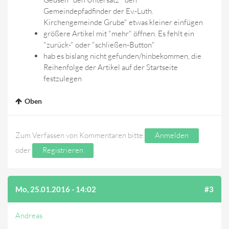
Gemeindepfadfinder der Ev.-Luth.
Kirchengemeinde Grube" etwas kleiner einfügen
größere Artikel mit "mehr" öffnen. Es fehlt ein
"zurück-" oder "schließen-Button"
hab es bislang nicht gefunden/hinbekommen, die
Reihenfolge der Artikel auf der Startseite
festzulegen
Oben
Zum Verfassen von Kommentaren bitte
Anmelden
oder
Registrieren
.
Mo, 25.01.2016 - 14:02
#3
Andreas