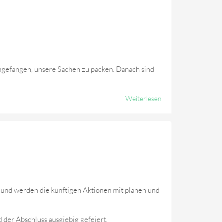
angefangen, unsere Sachen zu packen. Danach sind
Weiterlesen
Über Zeltlager
4.& 5. Tag-
Kanutour Von
Den
Wildschweinen!
und werden die künftigen Aktionen mit planen und
er Abschluss ausgiebig gefeiert.