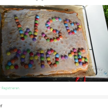
r
Registrieren
.
er