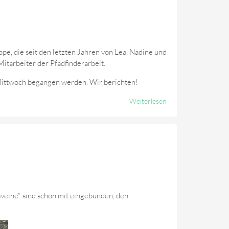
Wildschweine
e, die seit den letzten Jahren von Lea, Nadine und
itarbeiter der Pfadfinderarbeit.
 Mittwoch begangen werden. Wir berichten!
Weiterlesen
Über Die
Wildschweine
Werden
Mitarbeiter
schweine" sind schon mit eingebunden, den