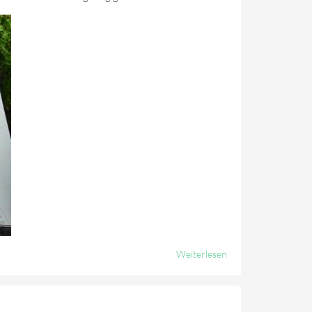
Weiterlesen
Über 200ste
Und Letzte
Gruppenstunde
Der