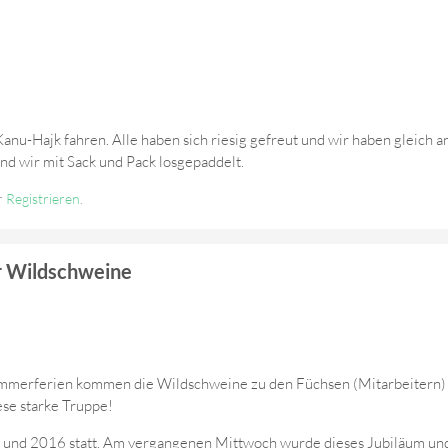
anu-Hajk fahren. Alle haben sich riesig gefreut und wir haben gleich 
ind wir mit Sack und Pack losgepaddelt.
r
Registrieren
.
r Wildschweine
Sommerferien kommen die Wildschweine zu den Füchsen (Mitarbeitern) 
iese starke Truppe!
d 2016 statt. Am vergangenen Mittwoch wurde dieses Jubiläum und d