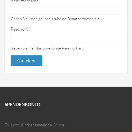
Benutzername
*
Geben Sie Ihren geusen-grube.de-Benutzernamen ein.
Passwort
*
Geben Sie hier das zugehörige Passwort an.
SPENDENKONTO
Ev.-Luth. Kirchengemeinde Grube