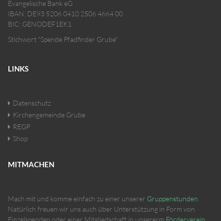
Evangelische Bank eG
IBAN: DE93 5206 0410 2506 4664 00
BIC: GENODEF1EK1
Stichwort "Spende Pfadfinder Grube"
LINKS
Datenschutz
Kirchengemeinde Grube
REGP
Shop
MITMACHEN
Mach mit und komme einfach zu einer unserer
Gruppenstunden
.
Natürlich freuen wir uns auch über Unterstützung in Form von
Einzelspenden oder einer Mitgliedschaft in unsererm
Förderverein
.