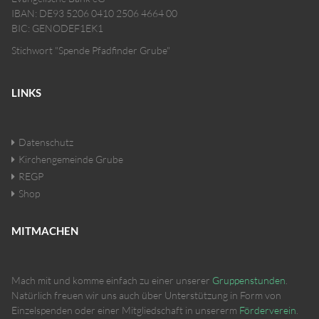
IBAN: DE93 5206 0410 2506 4664 00
BIC: GENODEF1EK1
Stichwort "Spende Pfadfinder Grube"
LINKS
Datenschutz
Kirchengemeinde Grube
REGP
Shop
MITMACHEN
Mach mit und komme einfach zu einer unserer
Gruppenstunden
.
Natürlich freuen wir uns auch über Unterstützung in Form von
Einzelspenden oder einer Mitgliedschaft in unsererm
Förderverein
.