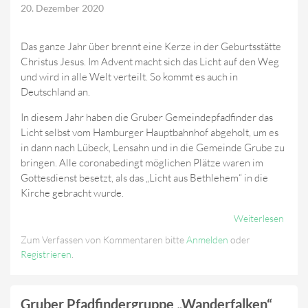
20. Dezember 2020
Das ganze Jahr über brennt eine Kerze in der Geburtsstätte
Christus Jesus. Im Advent macht sich das Licht auf den Weg
und wird in alle Welt verteilt. So kommt es auch in
Deutschland an.
In diesem Jahr haben die Gruber Gemeindepfadfinder das
Licht selbst vom Hamburger Hauptbahnhof abgeholt, um es
in dann nach Lübeck, Lensahn und in die Gemeinde Grube zu
bringen. Alle coronabedingt möglichen Plätze waren im
Gottesdienst besetzt, als das „Licht aus Bethlehem“ in die
Kirche gebracht wurde.
Weiterlesen
Über
Fried
Zum Verfassen von Kommentaren bitte
Anmelden
oder
Ist I
Registrieren
.
Gruber Pfadfindergruppe „Wanderfalken“