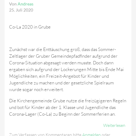
Von
Andreas
25. Juli 2020
Co-La 2020 in Grube
Zunächst war die Enttäuschung groß, dass das Sommer-
Zeltlager der Gruber Gemeindepfadfinder aufgrund der
Corona-Situation abgesagt werden musste. Doch dann
ergaben sich aufgrund der Lockerungen Mitte bis Ende Mai
Möglichkeiten, ein Freizeit-Angebot für Kinder und
Jugendliche zu machen und der gesetzliche Spielraum
wurde sogar noch erweitert.
Die Kirchengemeinde Grube nutze die freizügigeren Regeln
und bot für Kinder ab der 1. Klasse und Jugendliche das
Corona-Lager (Co-La) zu Beginn der Sommerferien an.
Weiterlesen
Über
Somm
Zum Verfassen von Kommentaren bitte
Anmelden
oder