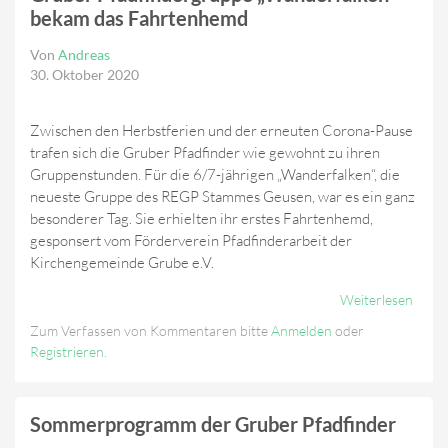
bekam das Fahrtenhemd
Von
Andreas
30. Oktober 2020
Zwischen den Herbstferien und der erneuten Corona-Pause
trafen sich die Gruber Pfadfinder wie gewohnt zu ihren
Gruppenstunden. Für die 6/7-jährigen „Wanderfalken“, die
neueste Gruppe des REGP Stammes Geusen, war es ein ganz
besonderer Tag. Sie erhielten ihr erstes Fahrtenhemd,
gesponsert vom Förderverein Pfadfinderarbeit der
Kirchengemeinde Grube e.V.
Weiterlesen
Über
Pfadf
Zum Verfassen von Kommentaren bitte
Anmelden
oder
„Wand
Registrieren
.
Beka
Fahr
Sommerprogramm der Gruber Pfadfinder