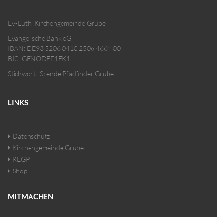
Ev.-Luth. Kirchengemeinde Grube
Evangelische Bank eG
IBAN: DE93 5206 0410 2506 4664 00
BIC: GENODEF1EK1
Stichwort "Spende Pfadfinder Grube"
LINKS
Datenschutz
Kirchengemeinde Grube
REGP
Shop
MITMACHEN