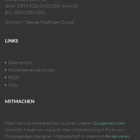
IBAN: DE93 5206 0410 2506 4664 00
BIC: GENODEF1EK1
Stichwort "Spende Pfadfinder Grube"
LINKS
Datenschutz
Kirchengemeinde Grube
REGP
Shop
MITMACHEN
Mach mit und komme einfach zu einer unserer
Gruppenstunden
.
Natürlich freuen wir uns auch über Unterstützung in Form von
Einzelspenden oder einer Mitgliedschaft in unsererm
Förderverein
.