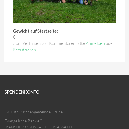
Gewicht auf Startseite:
0
Zum Verfassen von Kommentaren bitte
Anmelden
oder
Registrieren
.
SPENDENKONTO
Ev.-Luth. Kirchengemeinde Grube
Evangelische Bank eG
IBAN: DE93 5206 0410 2506 4664 00