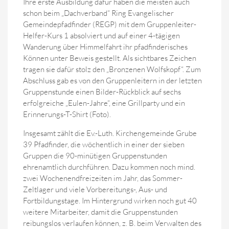
Ihre erste Ausbildung dafür haben die meisten auch
schon beim „Dachverband“ Ring Evangelischer
Gemeindepfadfinder (REGP) mit dem Gruppenleiter-
Helfer-Kurs 1 absolviert und auf einer 4-tägigen
Wanderung über Himmelfahrt ihr pfadfinderisches
Können unter Beweis gestellt. Als sichtbares Zeichen
tragen sie dafür stolz den „Bronzenen Wolfskopf“. Zum
Abschluss gab es von den Gruppenleitern in der letzten
Gruppenstunde einen Bilder-Rückblick auf sechs
erfolgreiche „Eulen-Jahre“, eine Grillparty und ein
Erinnerungs-T-Shirt (Foto).
Insgesamt zählt die Ev.-Luth. Kirchengemeinde Grube
39 Pfadfinder, die wöchentlich in einer der sieben
Gruppen die 90-minütigen Gruppenstunden
ehrenamtlich durchführen. Dazu kommen noch mind.
zwei Wochenendfreizeiten im Jahr, das Sommer-
Zeltlager und viele Vorbereitungs-, Aus- und
Fortbildungstage. Im Hintergrund wirken noch gut 40
weitere Mitarbeiter, damit die Gruppenstunden
reibungslos verlaufen können, z. B. beim Verwalten des