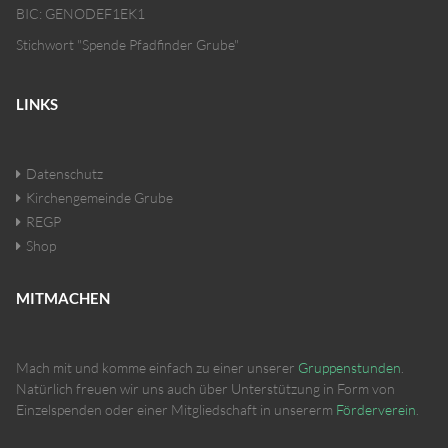
BIC: GENODEF1EK1
Stichwort "Spende Pfadfinder Grube"
LINKS
Datenschutz
Kirchengemeinde Grube
REGP
Shop
MITMACHEN
Mach mit und komme einfach zu einer unserer
Gruppenstunden
.
Natürlich freuen wir uns auch über Unterstützung in Form von
Einzelspenden oder einer Mitgliedschaft in unsererm
Förderverein
.