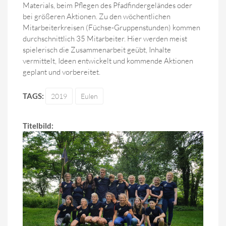
Materials, beim Pflegen des Pfadfindergeländes oder
bei größeren Aktionen. Zu den wöchentlichen
Mitarbeiterkreisen (Füchse-Gruppenstunden) kommen
durchschnittlich 35 Mitarbeiter. Hier werden meist
spielerisch die Zusammenarbeit geübt, Inhalte
vermittelt, Ideen entwickelt und kommende Aktionen
geplant und vorbereitet.
TAGS:
2019
Eulen
Titelbild: