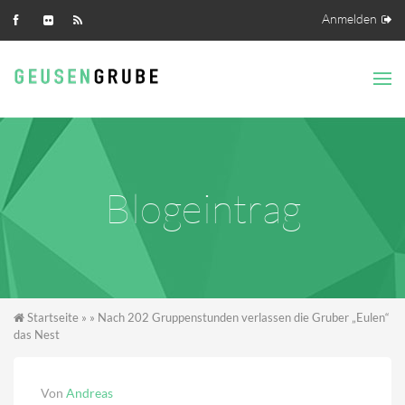
Direkt zum Inhalt
Anmelden
Blogeintrag
Sie sind hier
Startseite
»
» Nach 202 Gruppenstunden verlassen die Gruber „Eulen“
das Nest
Von
Andreas