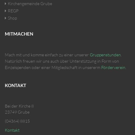
Kirchengemeinde Grube
REGP
Shop
MITMACHEN
Mach mit und komme einfach zu einer unserer
Gruppenstunden
.
Natürlich freuen wir uns auch über Unterstützung in Form von
Einzelspenden oder einer Mitgliedschaft in unsererm
Förderverein
.
KONTAKT
Bei der Kirche 8
23749 Grube
(04364) 8815
Kontakt