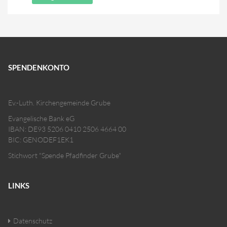
SPENDENKONTO
Ev.-Luth. Kirchengemeinde Grube
Evangelische Bank eG
IBAN: DE93 5206 0410 2506 4664 00
BIC: GENODEF1EK1
Stichwort "Spende Pfadfinder Grube"
LINKS
Datenschutz