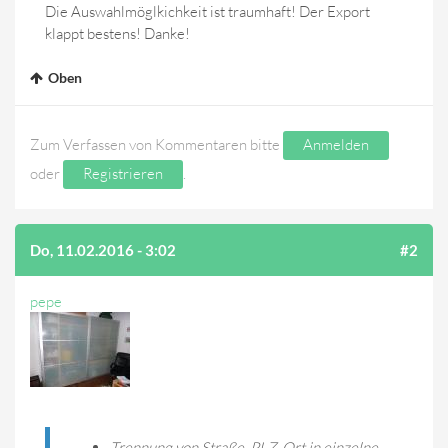
Die Auswahlmöglkichkeit ist traumhaft! Der Export
klappt bestens! Danke!
Oben
Zum Verfassen von Kommentaren bitte
Anmelden
oder
Registrieren
.
Do, 11.02.2016 - 3:02
#2
pepe
Trennung von Straße, PLZ, Ort in einzelne