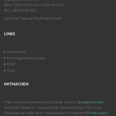
IBAN: DE93 5206 0410 2506 4664 00
BIC: GENODEF1EK1
Stichwort "Spende Pfadfinder Grube"
LINKS
Datenschutz
Kirchengemeinde Grube
REGP
Shop
MITMACHEN
Mach mit und komme einfach zu einer unserer
Gruppenstunden
.
Natürlich freuen wir uns auch über Unterstützung in Form von
Einzelspenden oder einer Mitgliedschaft in unsererm
Förderverein
.