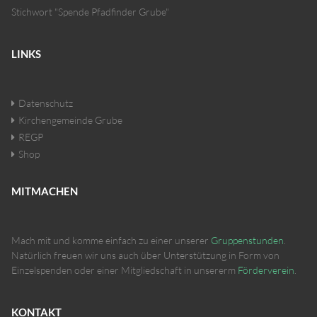
Stichwort "Spende Pfadfinder Grube"
LINKS
Datenschutz
Kirchengemeinde Grube
REGP
Shop
MITMACHEN
Mach mit und komme einfach zu einer unserer
Gruppenstunden
.
Natürlich freuen wir uns auch über Unterstützung in Form von
Einzelspenden oder einer Mitgliedschaft in unsererm
Förderverein
.
KONTAKT