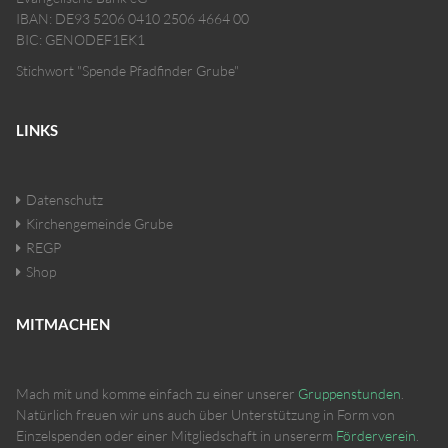
IBAN: DE93 5206 0410 2506 4664 00
BIC: GENODEF1EK1
Stichwort "Spende Pfadfinder Grube"
LINKS
Datenschutz
Kirchengemeinde Grube
REGP
Shop
MITMACHEN
Mach mit und komme einfach zu einer unserer
Gruppenstunden
.
Natürlich freuen wir uns auch über Unterstützung in Form von
Einzelspenden oder einer Mitgliedschaft in unsererm
Förderverein
.