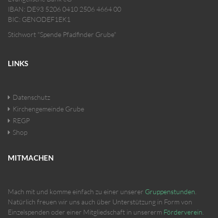
IBAN: DE93 5206 0410 2506 4664 00
BIC: GENODEF1EK1
Stichwort "Spende Pfadfinder Grube"
LINKS
Datenschutz
Kirchengemeinde Grube
REGP
Shop
MITMACHEN
Mach mit und komme einfach zu einer unserer
Gruppenstunden
.
Natürlich freuen wir uns auch über Unterstützung in Form von
Einzelspenden oder einer Mitgliedschaft in unsererm
Förderverein
.