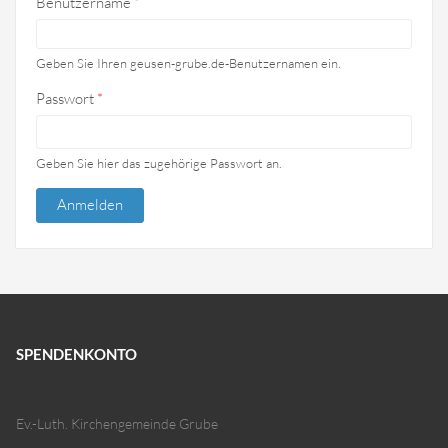
Benutzername
*
Geben Sie Ihren geusen-grube.de-Benutzernamen ein.
Passwort
*
Geben Sie hier das zugehörige Passwort an.
SPENDENKONTO
Ev.-Luth. Kirchengemeinde Grube