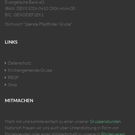
Evangelische Bank eG
IBAN: DE93 5206 0410 2506 4664 00
BIC: GENODEF1EK1
Stichwort "Spende Pfadfinder Grube"
LINKS
Datenschutz
Kirchengemeinde Grube
REGP
Shop
MITMACHEN
Mach mit und komme einfach zu einer unserer
Gruppenstunden
.
Natürlich freuen wir uns auch über Unterstützung in Form von
Einzelspenden oder einer Mitgliedschaft in unsererm
Förderverein
.