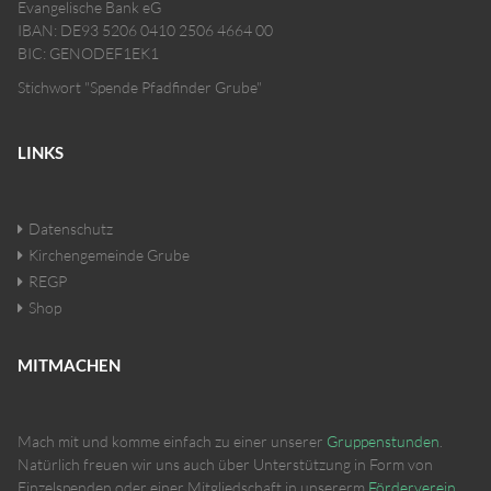
Evangelische Bank eG
IBAN: DE93 5206 0410 2506 4664 00
BIC: GENODEF1EK1
Stichwort "Spende Pfadfinder Grube"
LINKS
Datenschutz
Kirchengemeinde Grube
REGP
Shop
MITMACHEN
Mach mit und komme einfach zu einer unserer
Gruppenstunden
.
Natürlich freuen wir uns auch über Unterstützung in Form von
Einzelspenden oder einer Mitgliedschaft in unsererm
Förderverein
.