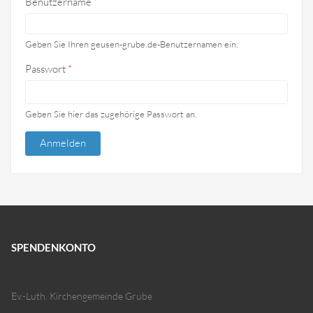
Benutzername
*
Geben Sie Ihren geusen-grube.de-Benutzernamen ein.
Passwort
*
Geben Sie hier das zugehörige Passwort an.
SPENDENKONTO
Ev.-Luth. Kirchengemeinde Grube