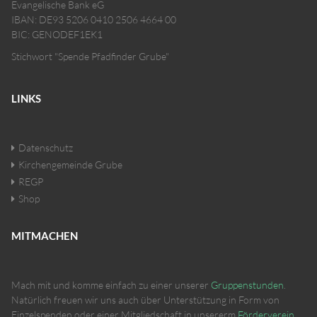
Evangelische Bank eG
IBAN: DE93 5206 0410 2506 4664 00
BIC: GENODEF1EK1
Stichwort "Spende Pfadfinder Grube"
LINKS
Datenschutz
Kirchengemeinde Grube
REGP
Shop
MITMACHEN
Mach mit und komme einfach zu einer unserer
Gruppenstunden
.
Natürlich freuen wir uns auch über Unterstützung in Form von
Einzelspenden oder einer Mitgliedschaft in unsererm
Förderverein
.