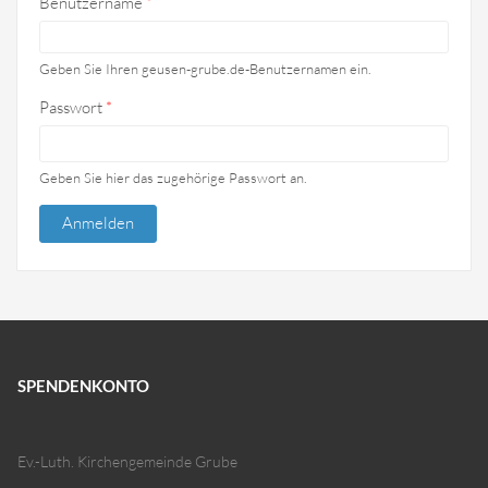
Benutzername
*
Geben Sie Ihren geusen-grube.de-Benutzernamen ein.
Passwort
*
Geben Sie hier das zugehörige Passwort an.
SPENDENKONTO
Ev.-Luth. Kirchengemeinde Grube