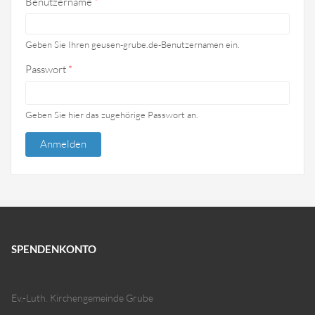
Benutzername
*
Geben Sie Ihren geusen-grube.de-Benutzernamen ein.
Passwort
*
Geben Sie hier das zugehörige Passwort an.
SPENDENKONTO
Ev.-Luth. Kirchengemeinde Grube