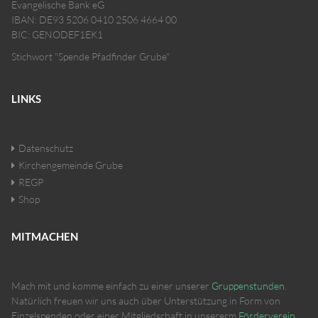
Evangelische Bank eG
IBAN: DE93 5206 0410 2506 4664 00
BIC: GENODEF1EK1
Stichwort "Spende Pfadfinder Grube"
LINKS
Datenschutz
Kirchengemeinde Grube
REGP
Shop
MITMACHEN
Mach mit und komme einfach zu einer unserer
Gruppenstunden
.
Natürlich freuen wir uns auch über Unterstützung in Form von
Einzelspenden oder einer Mitgliedschaft in unsererm
Förderverein
.