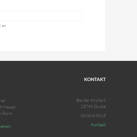
 an.
KONTAKT
Bei der Kirche 8
ner
23749 Grube
ch freuen
in Form
(04364) 8815
Kontakt
verein
.