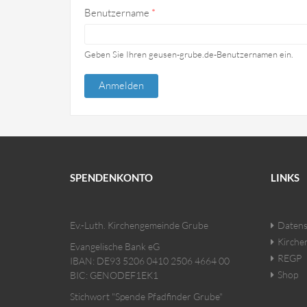
Benutzername
*
Geben Sie Ihren geusen-grube.de-Benutzernamen ein.
SPENDENKONTO
LINKS
Ev.-Luth. Kirchengemeinde Grube
Datens
Kirche
Evangelische Bank eG
REGP
IBAN: DE93 5206 0410 2506 4664 00
Shop
BIC: GENODEF1EK1
Stichwort "Spende Pfadfinder Grube"