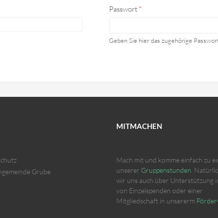
Passwort
*
Geben Sie hier das zugehörige Passwort
MITMACHEN
chutz
Mach mit und komme einfach zu ei
unserer
Gruppenstunden
. Natürli
ngemeinde Grube
wir uns auch über Unterstützung 
von Einzelspenden oder einer
Mitgliedschaft in unsererm
Förder