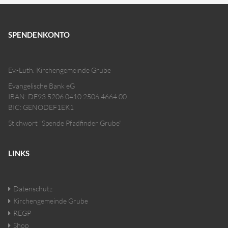
SPENDENKONTO
Ev.-Luth. Kirchengemeinde Grube
Evangelische Bank eG
IBAN: DE93 5206 0410 2506 4664 00
BIC: GENODEF1EK1
Stichwort "Spende Pfadfinder Grube"
LINKS
Datenschutz
Kirchengemeinde Grube
REGP
Shop