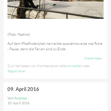
(Foto: Nadine)
Auf dem Pfadfinderplatz herrschte ausnahmsweise mal Ruhe
- Pause, denn die Ferien sind zu Ende.
Weiterlesen
Über
10.04
Zum Verfassen von Kommentaren bitte
Anmelden
oder
- Auf
Registrieren
.
"Zuve
09. April 2016
Von
Andreas
10. April 2016