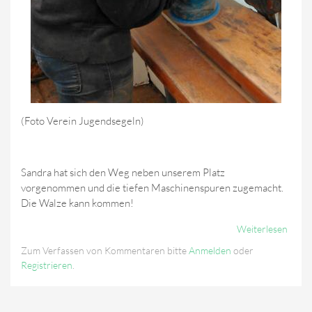
(Foto Verein Jugendsegeln)
Sandra hat sich den Weg neben unserem Platz
vorgenommen und die tiefen Maschinenspuren zugemacht.
Die Walze kann kommen!
Weiterlesen
Über
09.
Zum Verfassen von Kommentaren bitte
Anmelden
oder
April
Registrieren
.
2016