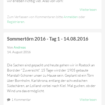
wir erleben richtig viel. Also von vorn:
Weiterlesen
Über
Somm
Zum Verfassen von Kommentaren bitte
Anmelden
oder
2016 
Registrieren
.
-
14.-1
Sommertörn 2016 - Tag 1 - 14.08.2016
Von
Andreas
14. August 2016
Die Sachen sind gepackt und heute gehen wir in Rostock an
Bord der "Zuversicht". 15 Tage wird der 1905 gebaute
Marstall-Schoner unser zu Hause sein. Geplant ist ein Törn
über Bornholm, Karlskrona, entlang der schwedischen
Südschären, an Lolland vorbei nach Kiel. Mal gucken, ob der
Wind uns das ermöglicht.
1 Kommentar
Weiterlesen
Über
Somm