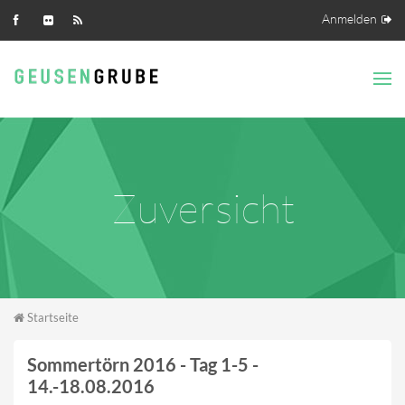
Direkt zum Inhalt
Anmelden
Zuversicht
Sie sind hier
Startseite
Sommertörn 2016 - Tag 1-5 -
14.-18.08.2016