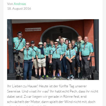
Von
Andreas
18. August 2016
Ihr Lieben zu Hause! Heute ist der fünfte Tag unserer
Seereise. Und wisst ihr was? Ihr habt echt Pech, dass ihr nicht
dabei seid. Zwar liegen wir gerade in Rönne fest, erst
schwächelt der Motor, dann spielt der Wind nicht mit, doch