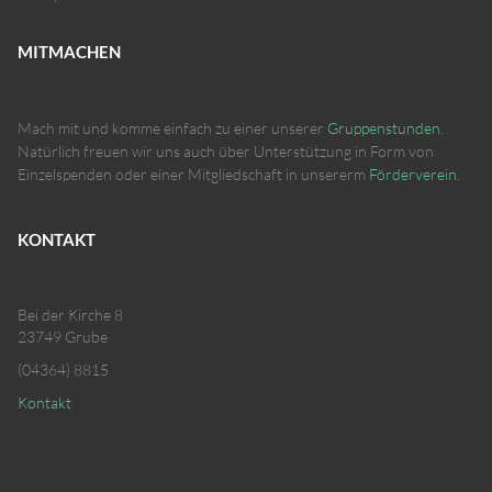
MITMACHEN
Mach mit und komme einfach zu einer unserer
Gruppenstunden
.
Natürlich freuen wir uns auch über Unterstützung in Form von
Einzelspenden oder einer Mitgliedschaft in unsererm
Förderverein
.
KONTAKT
Bei der Kirche 8
23749 Grube
(04364) 8815
Kontakt