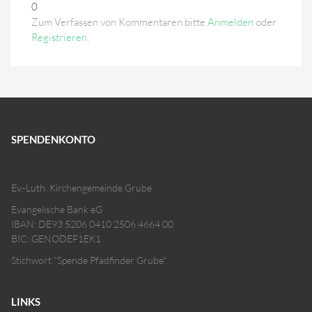
0
Zum Verfassen von Kommentaren bitte
Anmelden
oder
Registrieren
.
SPENDENKONTO
Ev.-Luth. Kirchengemeinde Grube
Evangelische Bank eG
IBAN: DE93 5206 0410 2506 4664 00
BIC: GENODEF1EK1
Stichwort "Spende Pfadfinder Grube"
LINKS