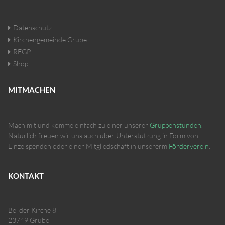
Datenschutz
Kirchengemeinde Grube
REGP
Shop
MITMACHEN
Mach mit und komme einfach zu einer unserer
Gruppenstunden
.
Natürlich freuen wir uns auch über Unterstützung in Form von
Einzelspenden oder einer Mitgliedschaft in unsererm
Förderverein
.
KONTAKT
Bei der Kirche 8
23749 Grube