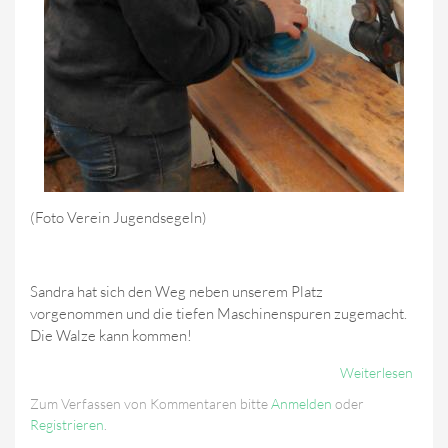
(Foto Verein Jugendsegeln)
Sandra hat sich den Weg neben unserem Platz
vorgenommen und die tiefen Maschinenspuren zugemacht.
Die Walze kann kommen!
Weiterlesen
Über
09.
Zum Verfassen von Kommentaren bitte
Anmelden
oder
April
Registrieren
.
2016