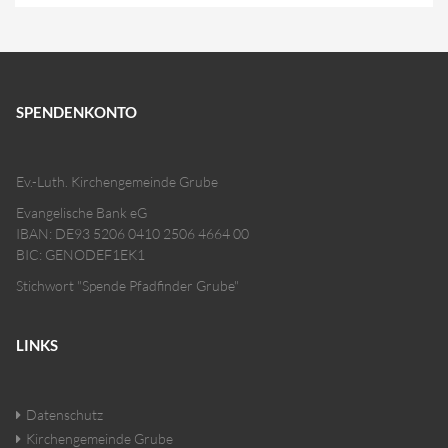
SPENDENKONTO
Ev.-Luth. Kirchengemeinde Grube
Evangelische Bank eG
IBAN: DE93 5206 0410 2506 4664 00
BIC: GENODEF1EK1
Stichwort "Spende Pfadfinder Grube"
LINKS
Datenschutz
Kirchengemeinde Grube