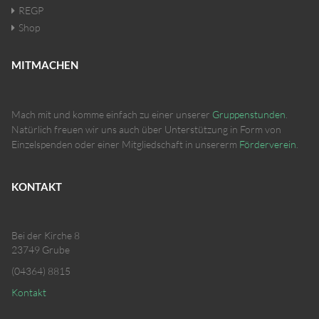
REGP
Shop
MITMACHEN
Mach mit und komme einfach zu einer unserer
Gruppenstunden
.
Natürlich freuen wir uns auch über Unterstützung in Form von
Einzelspenden oder einer Mitgliedschaft in unsererm
Förderverein
.
KONTAKT
Bei der Kirche 8
23749 Grube
(04364) 8815
Kontakt