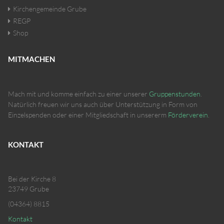
Kirchengemeinde Grube
REGP
Shop
MITMACHEN
Mach mit und komme einfach zu einer unserer
Gruppenstunden
.
Natürlich freuen wir uns auch über Unterstützung in Form von
Einzelspenden oder einer Mitgliedschaft in unsererm
Förderverein
.
KONTAKT
Bei der Kirche 8
23749 Grube
(04364) 8815
Kontakt