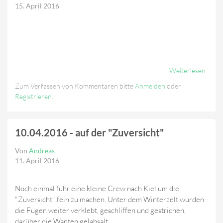
15. April 2016
Weiterlesen
Über
Coun
Zum Verfassen von Kommentaren bitte
Anmelden
oder
Läuft
Registrieren
.
10.04.2016 - auf der "Zuversicht"
Von
Andreas
11. April 2016
Noch einmal fuhr eine kleine Crew nach Kiel um die
"Zuversicht" fein zu machen. Unter dem Winterzelt wurden
die Fugen weiter verklebt, geschliffen und gestrichen,
darüber die Wanten gelabsalt.