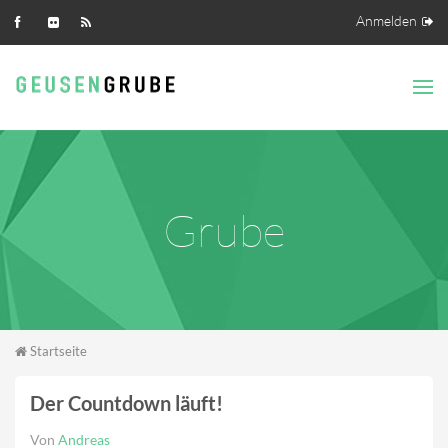
Direkt zum Inhalt
Anmelden
Grube
Sie sind hier
Startseite
Der Countdown läuft!
Von
Andreas