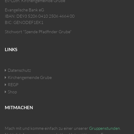
Ev.-Luth. Kirchengemeinde Grube
Evangelische Bank eG
IBAN: DE93 5206 0410 2506 4664 00
BIC: GENODEF1EK1
Stichwort "Spende Pfadfinder Grube"
LINKS
Datenschutz
Kirchengemeinde Grube
REGP
Shop
MITMACHEN
Mach mit und komme einfach zu einer unserer
Gruppenstunden
.