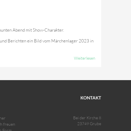
m bunten Abend mit Show-Charakter.
rn und Berichten ein Bild vom Märchenlager 2023 in
Weiterlesen
Über
Jahresrückblick
Und
Verleihungen
KONTAKT
Bei der Kirche 8
ner
23749 Grube
ch freuen
in Form