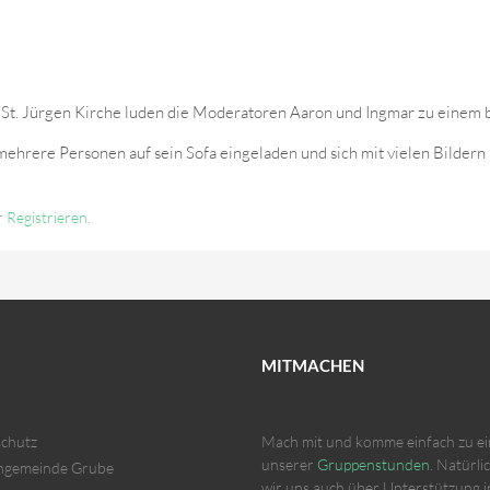
er St. Jürgen Kirche luden die Moderatoren Aaron und Ingmar zu eine
t mehrere Personen auf sein Sofa eingeladen und sich mit vielen Bilde
r
Registrieren
.
MITMACHEN
chutz
Mach mit und komme einfach zu ei
unserer
Gruppenstunden
. Natürli
ngemeinde Grube
wir uns auch über Unterstützung 