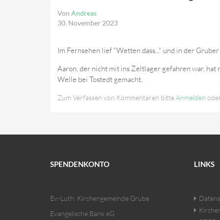
Von
Andreas
30. November 2023
Im Fernsehen lief "Wetten dass..." und in der Grub
Aaron, der nicht mit ins Zeltlager gefahren war, ha
Welle bei Tostedt gemacht.
Zum Verfassen von Kommentaren bitte
Anmelden
ode
SPENDENKONTO
LINKS
Ev.-Luth. Kirchengemeinde Grube
Datens
Kirche
Evangelische Bank eG