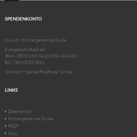
SPENDENKONTO
Ev.-Luth. Kirchengemeinde Grube
Evangelische Bank eG
IBAN: DE93 5206 0410 2506 4664 00
BIC: GENODEF1EK1
Stichwort "Spende Pfadfinder Grube"
LINKS
Datenschutz
Kirchengemeinde Grube
REGP
Shop