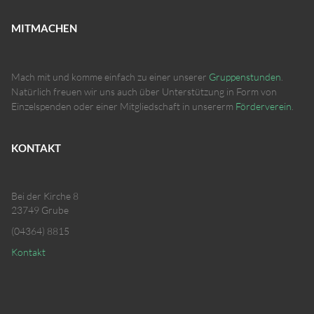
MITMACHEN
Mach mit und komme einfach zu einer unserer
Gruppenstunden
.
Natürlich freuen wir uns auch über Unterstützung in Form von
Einzelspenden oder einer Mitgliedschaft in unsererm
Förderverein
.
KONTAKT
Bei der Kirche 8
23749 Grube
(04364) 8815
Kontakt