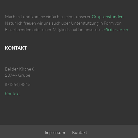
Mach mit und komme einfach zu einer unserer
Gruppenstunden
.
Natürlich freuen wir uns auch über Unterstützung in Form von
Einzelspenden oder einer Mitgliedschaft in unsererm
Förderverein
.
KONTAKT
Bei der Kirche 8
23749 Grube
(04364) 8815
Kontakt
Impressum
Kontakt