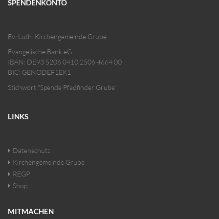
SPENDENKONTO
Ev.-Luth. Kirchengemeinde Grube
Evangelische Bank eG
IBAN: DE93 5206 0410 2506 4664 00
BIC: GENODEF1EK1
Stichwort "Spende Pfadfinder Grube"
LINKS
Datenschutz
Kirchengemeinde Grube
REGP
Shop
MITMACHEN