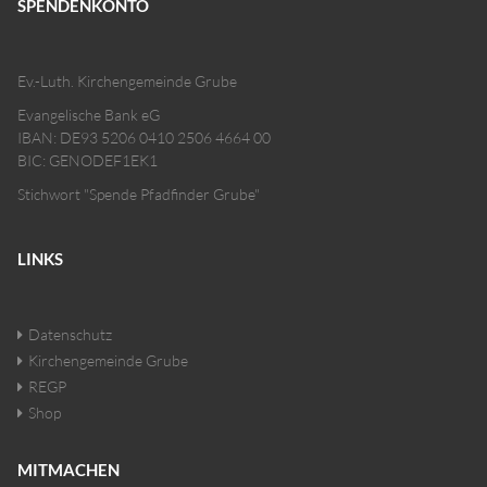
SPENDENKONTO
Ev.-Luth. Kirchengemeinde Grube
Evangelische Bank eG
IBAN: DE93 5206 0410 2506 4664 00
BIC: GENODEF1EK1
Stichwort "Spende Pfadfinder Grube"
LINKS
Datenschutz
Kirchengemeinde Grube
REGP
Shop
MITMACHEN