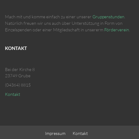
Mach mit und komme einfach zu einer unserer
Gruppenstunden
.
Natürlich freuen wir uns auch über Unterstützung in Form von
Einzelspenden oder einer Mitgliedschaft in unsererm
Förderverein
.
KONTAKT
Bei der Kirche 8
23749 Grube
(04364) 8815
Kontakt
Impressum
Kontakt