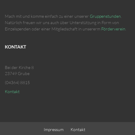
Mach mit und komme einfach zu einer unserer
Gruppenstunden
.
Natürlich freuen wir uns auch über Unterstützung in Form von
Einzelspenden oder einer Mitgliedschaft in unsererm
Förderverein
.
KONTAKT
Bei der Kirche 8
23749 Grube
(04364) 8815
Kontakt
Impressum
Kontakt