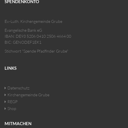
SPENDENKONTO
Ev.-Luth. Kirchengemeinde Grube
Evangelische Bank eG
IBAN: DE93 5206 0410 2506 4664 00
BIC: GENODEF1EK1
Stichwort "Spende Pfadfinder Grube"
LINKS
Datenschutz
Kirchengemeinde Grube
REGP
Shop
MITMACHEN