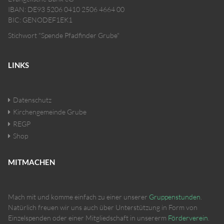
IBAN: DE93 5206 0410 2506 4664 00
BIC: GENODEF1EK1
Stichwort "Spende Pfadfinder Grube"
LINKS
Datenschutz
Kirchengemeinde Grube
REGP
Shop
MITMACHEN
Mach mit und komme einfach zu einer unserer
Gruppenstunden
.
Natürlich freuen wir uns auch über Unterstützung in Form von
Einzelspenden oder einer Mitgliedschaft in unsererm
Förderverein
.