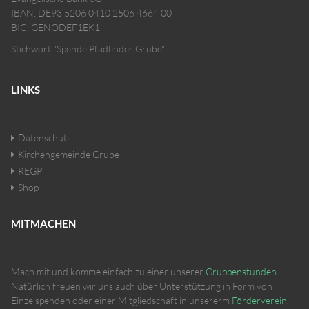
IBAN: DE93 5206 0410 2506 4664 00
BIC: GENODEF1EK1
Stichwort "Spende Pfadfinder Grube"
LINKS
Datenschutz
Kirchengemeinde Grube
REGP
Shop
MITMACHEN
Mach mit und komme einfach zu einer unserer
Gruppenstunden
.
Natürlich freuen wir uns auch über Unterstützung in Form von
Einzelspenden oder einer Mitgliedschaft in unsererm
Förderverein
.