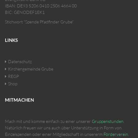
IBAN: DE93 5206 0410 2506 4664 00
BIC: GENODEF1EK1
Stichwort "Spende Pfadfinder Grube"
LINKS
Datenschutz
Kirchengemeinde Grube
REGP
Shop
MITMACHEN
Mach mit und komme einfach zu einer unserer
Gruppenstunden
.
Natürlich freuen wir uns auch über Unterstützung in Form von
Einzelspenden oder einer Mitgliedschaft in unsererm
Förderverein
.