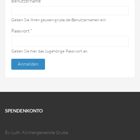
Benutzername
*
Geben Sie Ihren geusen-grube.de-Benutzernamen ein.
Passwort
*
Geben Sie hier das zugehörige Passwort an.
SPENDENKONTO
Ev.-Luth. Kirchengemeinde Grube