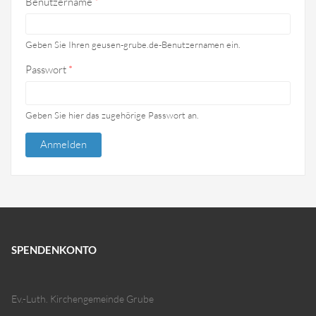
Benutzername
*
Geben Sie Ihren geusen-grube.de-Benutzernamen ein.
Passwort
*
Geben Sie hier das zugehörige Passwort an.
SPENDENKONTO
Ev.-Luth. Kirchengemeinde Grube