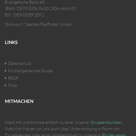
Evangelische Bank eG
IBAN: DE93 5206 0410 2506 4664 00
BIC: GENODEF1EK1
Stichwort "Spende Pfadfinder Grube"
LINKS
Datenschutz
Kirchengemeinde Grube
REGP
Shop
MITMACHEN
Mach mit und komme einfach zu einer unserer
Gruppenstunden
.
Natürlich freuen wir uns auch über Unterstützung in Form von
Einzelspenden oder einer Mitgliedschaft in unsererm
Förderverein
.