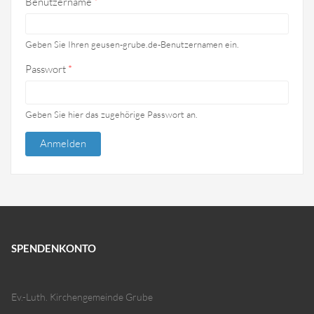
Benutzername
*
Geben Sie Ihren geusen-grube.de-Benutzernamen ein.
Passwort
*
Geben Sie hier das zugehörige Passwort an.
SPENDENKONTO
Ev.-Luth. Kirchengemeinde Grube