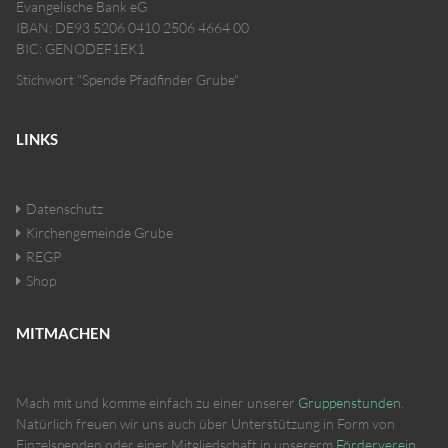
Evangelische Bank eG
IBAN: DE93 5206 0410 2506 4664 00
BIC: GENODEF1EK1
Stichwort "Spende Pfadfinder Grube"
LINKS
Datenschutz
Kirchengemeinde Grube
REGP
Shop
MITMACHEN
Mach mit und komme einfach zu einer unserer
Gruppenstunden
.
Natürlich freuen wir uns auch über Unterstützung in Form von
Einzelspenden oder einer Mitgliedschaft in unsererm
Förderverein
.