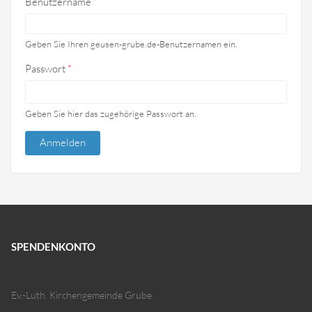
Benutzername
*
Geben Sie Ihren geusen-grube.de-Benutzernamen ein.
Passwort
*
Geben Sie hier das zugehörige Passwort an.
SPENDENKONTO
Ev.-Luth. Kirchengemeinde Grube